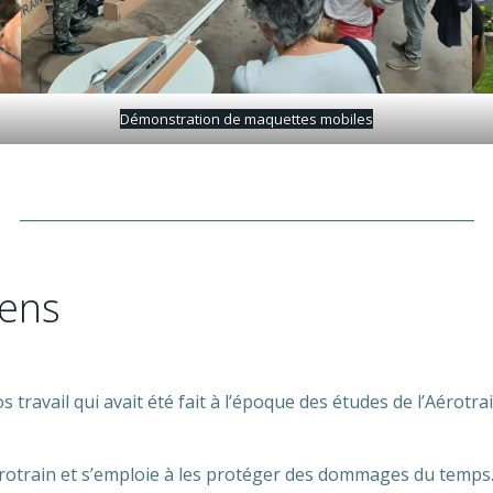
Démonstration de maquettes mobiles
___________________________________________________________
iens
travail qui avait été fait à l’époque des études de l’Aérotrai
rotrain et s’emploie à les protéger des dommages du temps