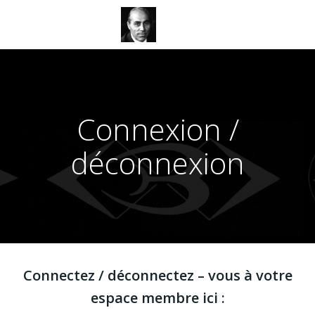
Aller
au
contenu
Connexion /
déconnexion
Connectez / déconnectez – vous à votre
espace membre ici :