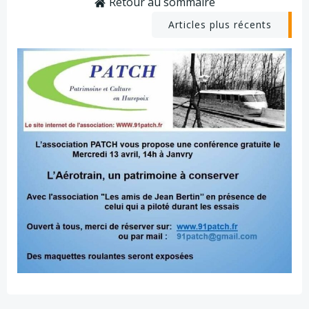
Retour au sommaire
navigation
Post
Articles plus récents
navigation