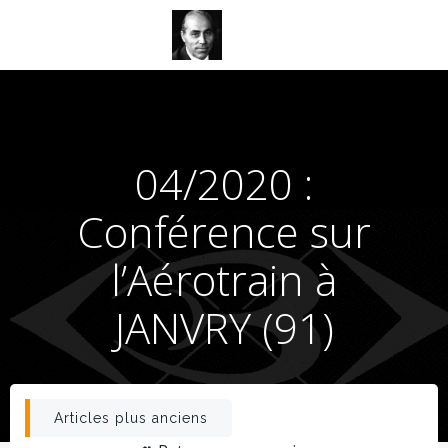
Aller
au
contenu
04/2020 :
Conférence sur
l’Aérotrain à
JANVRY (91)
Post
Articles plus anciens