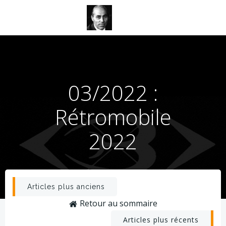
Aller
au
contenu
03/2022 :
Rétromobile
2022
Post
Articles plus anciens
Retour au sommaire
navigation
Post
Articles plus récents