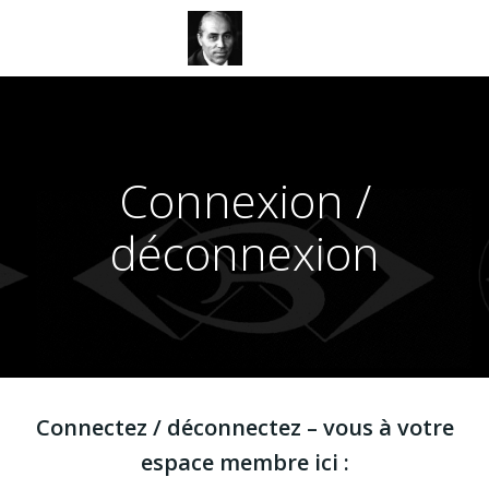
Aller
au
contenu
Connexion /
déconnexion
Connectez / déconnectez – vous à votre
espace membre ici :