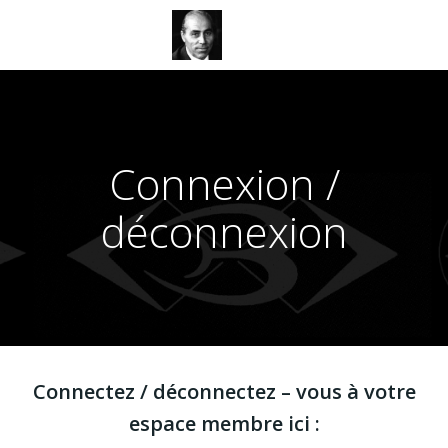
Aller
au
contenu
Connexion /
déconnexion
Connectez / déconnectez – vous à votre
espace membre ici :