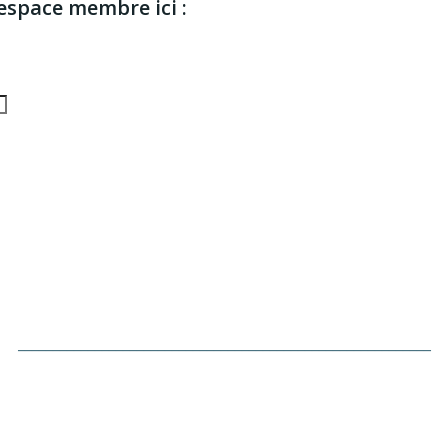
espace membre ici :
___________________________________________________________