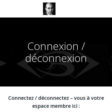
Aller
au
contenu
Connexion /
déconnexion
Connectez / déconnectez – vous à votre
espace membre ici :