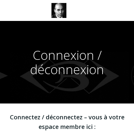
Aller
au
contenu
Connexion /
déconnexion
Connectez / déconnectez – vous à votre
espace membre ici :