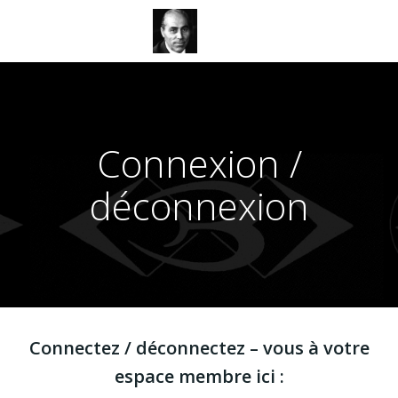
Aller
au
contenu
Connexion /
déconnexion
Connectez / déconnectez – vous à votre
espace membre ici :